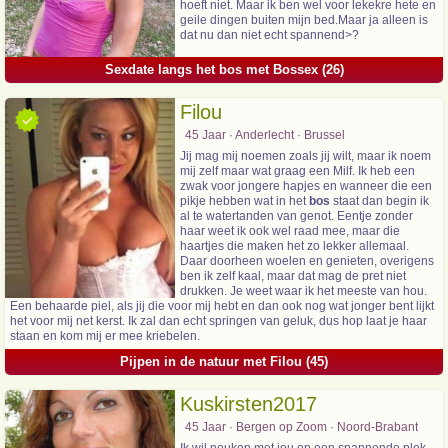
hoeft niet. Maar ik ben wel voor lekekre hete en
geile dingen buiten mijn bed.Maar ja alleen is
dat nu dan niet echt spannend>?
Sexdate langs het bos met Bossex (26)
Filou
45 Jaar · Anderlecht · Brussel
Jij mag mij noemen zoals jij wilt, maar ik noem
mij zelf maar wat graag een Milf. Ik heb een
zwak voor jongere hapjes en wanneer die een
pikje hebben wat in het
bos
staat dan begin ik
al te watertanden van genot. Eentje zonder
haar weet ik ook wel raad mee, maar die
haartjes die maken het zo lekker allemaal.
Daar doorheen woelen en genieten, overigens
ben ik zelf kaal, maar dat mag de pret niet
drukken. Je weet waar ik het meeste van hou.
Een behaarde piel, als jij die voor mij hebt en dan ook nog wat jonger bent lijkt
het voor mij net kerst. Ik zal dan echt springen van geluk, dus hop laat je haar
staan en kom mij er mee kriebelen.
Pijpen in de natuur met Filou (45)
Kuskirsten2017
45 Jaar · Bergen op Zoom · Noord-Brabant