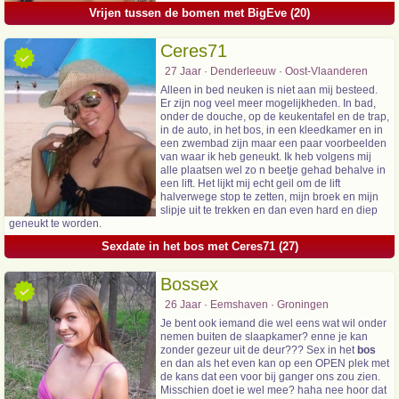
Vrijen tussen de bomen met BigEve (20)
Ceres71
27 Jaar · Denderleeuw · Oost-Vlaanderen
Alleen in bed neuken is niet aan mij besteed.
Er zijn nog veel meer mogelijkheden. In bad,
onder de douche, op de keukentafel en de trap,
in de auto, in het bos, in een kleedkamer en in
een zwembad zijn maar een paar voorbeelden
van waar ik heb geneukt. Ik heb volgens mij
alle plaatsen wel zo n beetje gehad behalve in
een lift. Het lijkt mij echt geil om de lift
halverwege stop te zetten, mijn broek en mijn
slipje uit te trekken en dan even hard en diep
geneukt te worden.
Sexdate in het bos met Ceres71 (27)
Bossex
26 Jaar · Eemshaven · Groningen
Je bent ook iemand die wel eens wat wil onder
nemen buiten de slaapkamer? enne je kan
zonder gezeur uit de deur??? Sex in het
bos
en dan als het even kan op een OPEN plek met
de kans dat een voor bij ganger ons zou zien.
Misschien doet ie wel mee? haha nee hoor dat