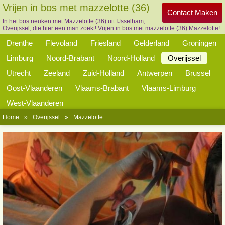
Vrijen in bos met mazzelotte (36)
Contact Maken
In het bos neuken met Mazzelotte (36) uit IJsselham,
Overijssel, die hier een man zoekt! Vrijen in bos met mazzelotte (36) Mazzelotte!
Drenthe
Flevoland
Friesland
Gelderland
Groningen
Limburg
Noord-Brabant
Noord-Holland
Overijssel
Utrecht
Zeeland
Zuid-Holland
Antwerpen
Brussel
Oost-Vlaanderen
Vlaams-Brabant
Vlaams-Limburg
West-Vlaanderen
Home
»
Overijssel
»
Mazzelotte