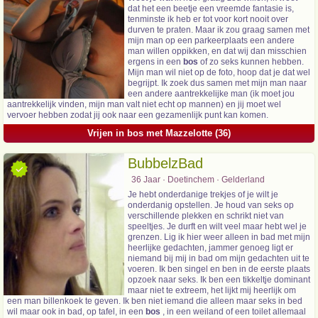
dat het een beetje een vreemde fantasie is,
tenminste ik heb er tot voor kort nooit over
durven te praten. Maar ik zou graag samen met
mijn man op een parkeerplaats een andere
man willen oppikken, en dat wij dan misschien
ergens in een
bos
of zo seks kunnen hebben.
Mijn man wil niet op de foto, hoop dat je dat wel
begrijpt. Ik zoek dus samen met mijn man naar
een andere aantrekkelijke man (ik moet jou
aantrekkelijk vinden, mijn man valt niet echt op mannen) en jij moet wel
vervoer hebben zodat jij ook naar een gezamenlijk punt kan komen.
Vrijen in bos met Mazzelotte (36)
BubbelzBad
36 Jaar · Doetinchem · Gelderland
Je hebt onderdanige trekjes of je wilt je
onderdanig opstellen. Je houd van seks op
verschillende plekken en schrikt niet van
speeltjes. Je durft en wilt veel maar hebt wel je
grenzen. Lig ik hier weer alleen in bad met mijn
heerlijke gedachten, jammer genoeg ligt er
niemand bij mij in bad om mijn gedachten uit te
voeren. Ik ben singel en ben in de eerste plaats
opzoek naar seks. Ik ben een tikkeltje dominant
maar niet te extreem, het lijkt mij heerlijk om
een man billenkoek te geven. Ik ben niet iemand die alleen maar seks in bed
wil maar ook in bad, op tafel, in een
bos
, in een weiland of een toilet allemaal