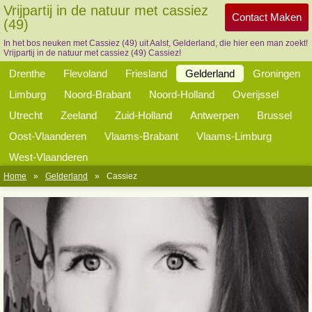
Vrijpartij in de natuur met cassiez
Contact Maken
(49)
In het bos neuken met Cassiez (49) uit Aalst, Gelderland, die hier een man zoekt!
Vrijpartij in de natuur met cassiez (49) Cassiez!
Drenthe
Flevoland
Friesland
Gelderland
Groningen
Limburg
Noord-Brabant
Noord-Holland
Overijssel
Utrecht
Zeeland
Zuid-Holland
Antwerpen
Brussel
Oost-Vlaanderen
Vlaams-Brabant
Vlaams-Limburg
West-Vlaanderen
Home
»
Gelderland
»
Cassiez