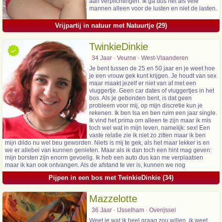
aan verplichtingen. Ik ga dus net als vele
mannen alleen voor de lusten en niet de lasten.
Vrijpartij in natuur met Natuurtje (29)
TwinkieDinkie
34 Jaar · Veurne · West-Vlaanderen
Je bent tussen de 25 en 50 jaar en je weet hoe
je een vrouw gek kunt krijgen. Je houdt van sex
maar maakt jezelf er niet van af met een
vluggertje. Geen car dates of vluggertjes in het
bos. Als je gebonden bent, is dat geen
probleem voor mij, op mijn discretie kun je
rekenen. Ik ben Isa en ben ruim een jaar single.
Ik vind het prima om alleen te zijn maar ik mis
toch wel wat in mijn leven, namelijk: sex! Een
vaste relatie zie ik niet zo zitten maar ik ben
mijn dildo nu wel beu geworden. Niets is mij te gek, als het maar lekker is en
we er allebei van kunnen genieten. Maar als ik dan toch een hint mag geven:
mijn borsten zijn enorm gevoelig. Ik heb een auto dus kan me verplaatsen
maar ik kan ook ontvangen. Als de afstand te ver is, kunnen we nog
Pijpen in een bos met TwinkieDinkie (34)
Mazzelotte
36 Jaar · IJsselham · Overijssel
Weet je wat ik heel graag zou willen, ik weet