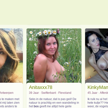
DancingJade (27)
Anitaxxx78
KinkyMa
 Antwerpen
39 Jaar · Swifterbant · Flevoland
45 Jaar · Affer
ks te maken met
Seks in de natuur, dat is pas geil! De
Ik ruik nu al het
t mij laten zien
natuur is prachtig en een wandeling in
hete kutje?? He
iets anders te
het
bos
geeft me altijd hele geile
weer, de vogels