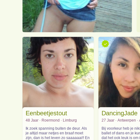
Eenbeetjestout
DancingJade
48 Jaar · Roermond · Limburg
27 Jaar · Antwerpen ·
Ik zoek spanning buiten de deur. Als
Bij voorkeur heb je ni
je altijd maar netjes en braaf moet
ballet of dans en je kun
zijn, dan is het leven zo saaaaaai!! En
dat het ook leuk is om 