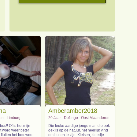
ma
Amberamber2018
den · Limburg
20 Jaar · Deftinge · Oost-Vlaanderen
 bos!! Of is het mijn
Die leuke aardige jonge man die ook
t word weer beter
gek is op de natuur, het heerlijk vind
 fluiten het
bos
word
om buiten te zijn. Kletsen, kleedje