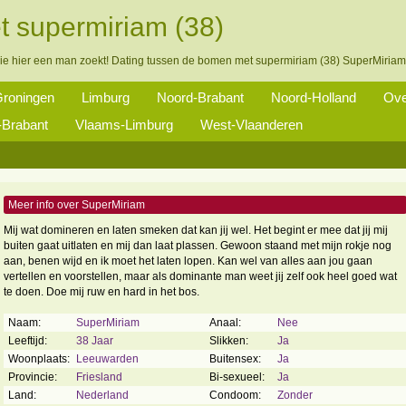
t supermiriam (38)
die hier een man zoekt! Dating tussen de bomen met supermiriam (38) SuperMiriam
roningen
Limburg
Noord-Brabant
Noord-Holland
Ove
Brabant
Vlaams-Limburg
West-Vlaanderen
Meer info over SuperMiriam
Mij wat domineren en laten smeken dat kan jij wel. Het begint er mee dat jij mij
buiten gaat uitlaten en mij dan laat plassen. Gewoon staand met mijn rokje nog
aan, benen wijd en ik moet het laten lopen. Kan wel van alles aan jou gaan
vertellen en voorstellen, maar als dominante man weet jij zelf ook heel goed wat
te doen. Doe mij ruw en hard in het bos.
Naam:
SuperMiriam
Anaal:
Nee
Leeftijd:
38 Jaar
Slikken:
Ja
Woonplaats:
Leeuwarden
Buitensex:
Ja
Provincie:
Friesland
Bi-sexueel:
Ja
Land:
Nederland
Condoom:
Zonder