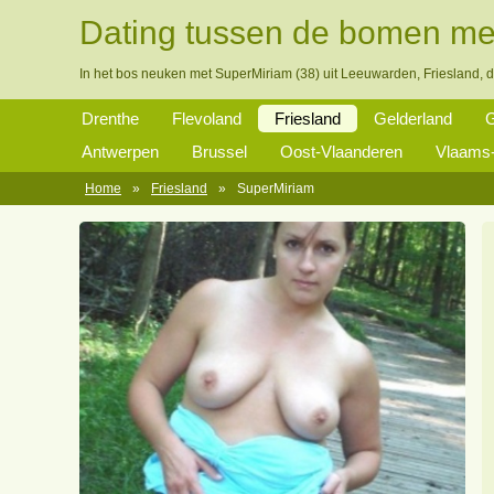
Dating tussen de bomen me
In het bos neuken met SuperMiriam (38) uit Leeuwarden, Friesland, 
Drenthe
Flevoland
Friesland
Gelderland
G
Antwerpen
Brussel
Oost-Vlaanderen
Vlaams-
Home
»
Friesland
»
SuperMiriam